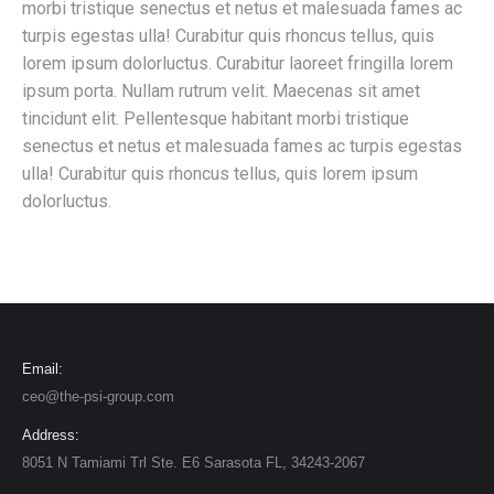
morbi tristique senectus et netus et malesuada fames ac
turpis egestas ulla! Curabitur quis rhoncus tellus, quis
lorem ipsum dolorluctus. Curabitur laoreet fringilla lorem
ipsum porta. Nullam rutrum velit. Maecenas sit amet
tincidunt elit. Pellentesque habitant morbi tristique
senectus et netus et malesuada fames ac turpis egestas
ulla! Curabitur quis rhoncus tellus, quis lorem ipsum
dolorluctus.
Email:
ceo@the-psi-group.com
Address:
8051 N Tamiami Trl Ste. E6 Sarasota FL, 34243-2067