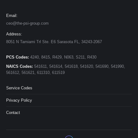
Email:
ceo@the-psi-group.com
Address:
8051 N Tamiami Trl Ste. E6 Sarasota FL, 34243-2067
PCS Codes:
4240, 8415, R429, N063, S211, R430
NAICS Codes:
541611, 541614, 541618, 541620, 541690, 541990,
561612, 561621, 611310, 611519
Service Codes
Privacy Policy
Contact