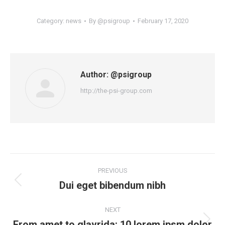
Category:
news
By
@psigroup
February 17, 2020
Author:
@psigroup
http://the-psi-group.com
PREVIOUS
Dui eget bibendum nibh
NEXT
From amet to glavrida: 10 lorem ipsm dolor