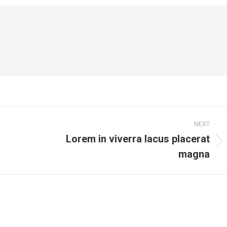
NEXT
Lorem in viverra lacus placerat
magna