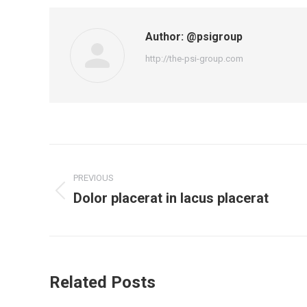
Author:
@psigroup
http://the-psi-group.com
PREVIOUS
Dolor placerat in lacus placerat
Related Posts