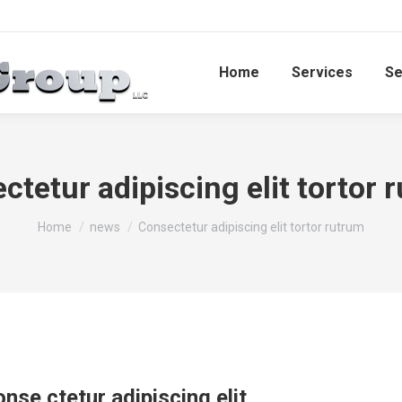
Home
Services​
Se
ctetur adipiscing elit tortor 
You are here:
Home
news
Consectetur adipiscing elit tortor rutrum
nse ctetur adipiscing elit