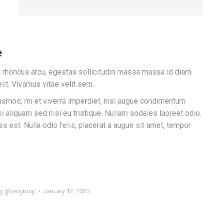
e
lla rhoncus arcu, egestas sollicitudin massa massa id diam.
lit. Vivamus vitae velit sem.
smod, mi et viverra imperdiet, nisl augue condimentum
i aliquam sed nisi eu tristique. Nullam sodales laoreet odio.
ces est. Nulla odio felis, placerat a augue sit amet, tempor
By
@psigroup
January 12, 2020