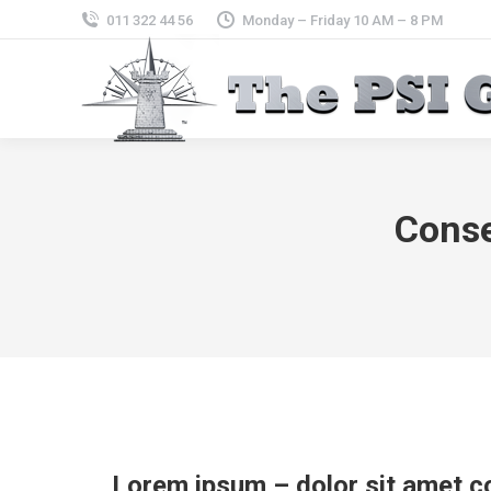
011 322 44 56
Monday – Friday 10 AM – 8 PM
Conse
Lorem ipsum – dolor sit amet co